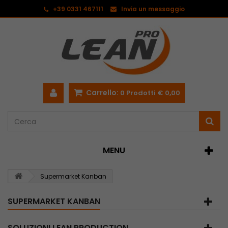
<
+39 0331 467111
Invia un messaggio
Carrello:
0
Prodotti
€ 0,00
MENU
Supermarket Kanban
SUPERMARKET KANBAN
SOLUZIONI LEAN PRODUCTION