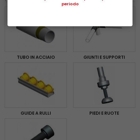
periodo
TUBO IN ACCIAIO
GIUNTI E SUPPORTI
GUIDE A RULLI
PIEDI E RUOTE