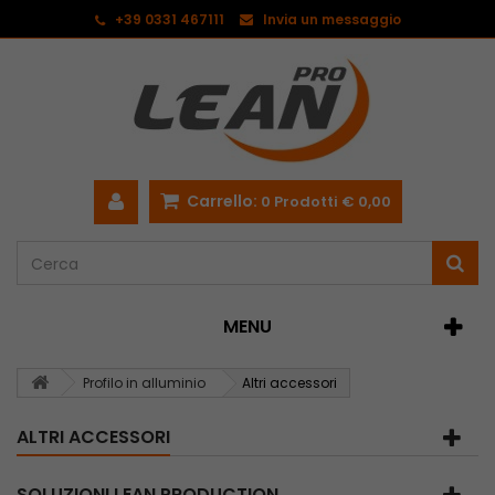
<
+39 0331 467111
Invia un messaggio
Carrello:
0
Prodotti
€ 0,00
MENU
Profilo in alluminio
Altri accessori
ALTRI ACCESSORI
SOLUZIONI LEAN PRODUCTION