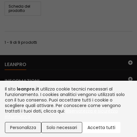
Scheda del
prodotto
1 - 9 di 9 prodotti
LEANPRO
INFORMAZIONI
Il sito
leanpro.it
utilizza cookie tecnici necessari al
funzionamento. I cookies analitici vengono utilizzati solo
IL MIO ACCOUNT
con il tuo consenso. Puoi accettare tutti i cookie o
scegliere quali attivare. Per conoscere come vengono
trattati i tuoi dati, clicca qui:
Riservatezza e sicurezza
FILO DIRETTO
informatica
©2026 TEMA S.r.l. Legnano Italia | via Juker 28 | P. IVA IT13112200152 |
SDI A4707H7 | Siamo presenti su MEPA
Personalizza
Solo necessari
Accetta tutti
Sviluppato da Newbridge IT, Garavaglia Software e Tema S.r.l.