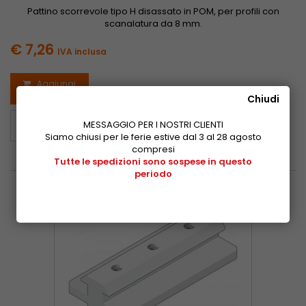
Pattino scorrevole tipo H disassato in POM, per profili con
scanalatura da 8 mm.
€ 7,26
IVA inclusa
Aggiungi
al carrello
Chiudi
Scheda del
MESSAGGIO PER I NOSTRI CLIENTI
prodotto
Siamo chiusi per le ferie estive dal 3 al 28 agosto
compresi
Tutte le spedizioni sono sospese in questo
periodo