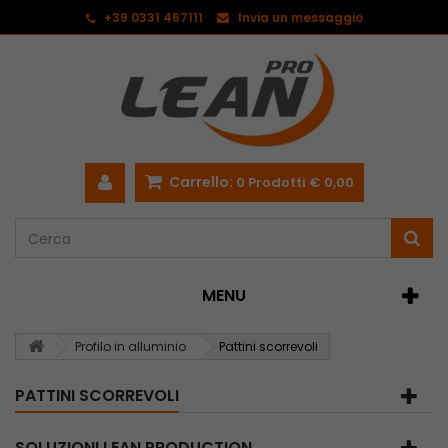
<
+39 0331 467111
Invia un messaggio
Carrello:
0
Prodotti
€ 0,00
MENU
Profilo in alluminio
Pattini scorrevoli
PATTINI SCORREVOLI
SOLUZIONI LEAN PRODUCTION