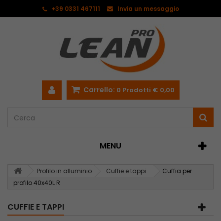
<
+39 0331 467111
Invia un messaggio
Carrello:
0
Prodotti
€ 0,00
MENU
Profilo in alluminio
Cuffie e tappi
Cuffia per
profilo 40x40L R
CUFFIE E TAPPI