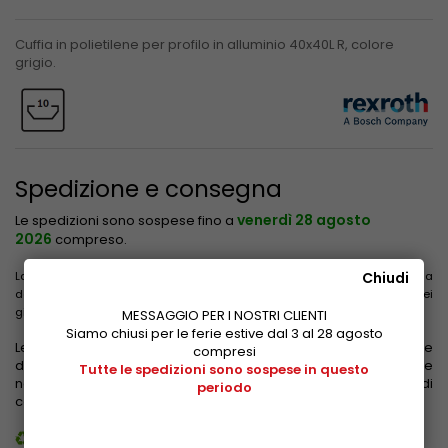
Cuffia in polietilene per profilo in alluminio 40x40L R, colore
grigio.
Spedizione e consegna
venerdì 28 agosto
Le spedizioni sono sospese fino a
2026
compreso.
Chiudi
La data evidenziata non include il tempo impiegato per il trasporto a
destinazione. Le consegne non avvengono il sabato, la domenica e nei
giorni festivi.
MESSAGGIO PER I NOSTRI CLIENTI
Siamo chiusi per le ferie estive dal 3 al 28 agosto
Le tariffe di spedizione sono calcolate in base al peso, alle
compresi
dimensioni e alla zona di destinazione. Vengono evidenziate
Tutte le spedizioni sono sospese in questo
nel carrello dopo aver inserito l'indirizzo di consegna e prima di
periodo
confermare l'acquisto.
Guarda le tariffe
Guida al riciclaggio dei nostri imballi