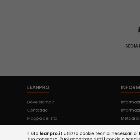
SEDIA
LEANPRO
INFORM
Dove siamo?
Informazi
Contattaci
Informazi
Mappa del sito
Metodi d
Spedizio
Il sito
leanpro.it
utilizza cookie tecnici necessari al 
Riservate
tuo consenso. Puoi accettare tutti i cookie o scegli