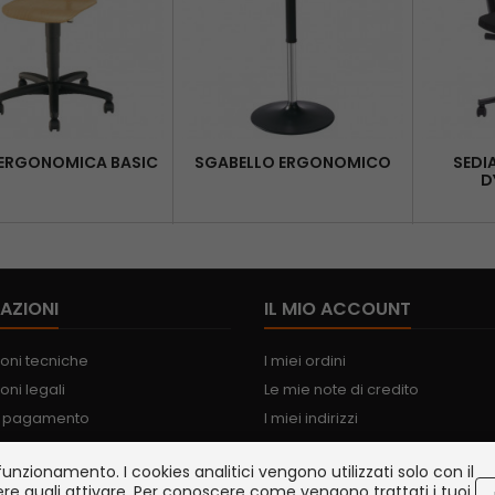
 ERGONOMICA BASIC
SGABELLO ERGONOMICO
SEDI
D
AZIONI
IL MIO ACCOUNT
oni tecniche
I miei ordini
oni legali
Le mie note di credito
i pagamento
I miei indirizzi
ne e consegna
Le mie informazioni personali
funzionamento. I cookies analitici vengono utilizzati solo con il
zza e Sicurezza informatica
I miei buoni
ere quali attivare. Per conoscere come vengono trattati i tuoi