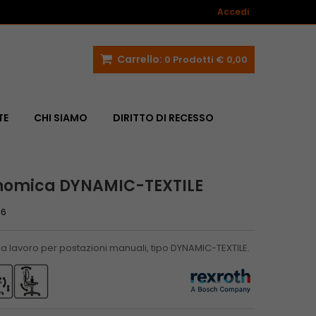
Accedi
Carrello:
0
Prodotti
€ 0,00
TE
CHI SIAMO
DIRITTO DI RECESSO
nomica DYNAMIC-TEXTILE
66
 lavoro per postazioni manuali, tipo DYNAMIC-TEXTILE.