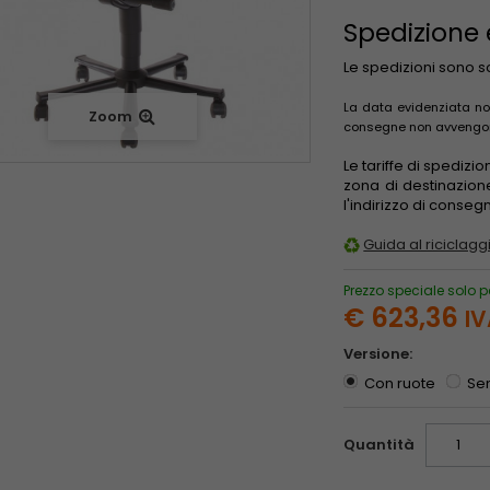
Spedizione
Le spedizioni sono 
La data evidenziata non
Zoom
consegne non avvengono 
Le tariffe di spedizi
zona di destinazion
l'indirizzo di conse
Guida al riciclaggi
Prezzo speciale solo p
€ 623,36
IV
Versione:
Con ruote
Se
Quantità