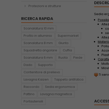
DESCRI
Protezioni e strutture
Sedia erg
RICERCA RAPIDA
Possibi
Alte
Scanalatura 10 mm
co
se
Profilo in alluminio
Supermarket
Alte
Material
Scanalatura 8 mm
Giunto
Poli
Squadretta angolare
Cuffia
Acci
Plast
Scanalatura 6 mm
Ruota
Piede
Caratte
Molt
Dado
Supporto
Movi
Contenitore di prelievo
Ti ser
Lavagna Kaizen
Tappeto antifatica
Raccordo
Sedia ergonomica
Pattino
Lavagna magnetica
ACCES
Portautensili