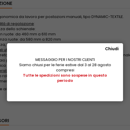
ZIONE
onomica da lavoro per postazioni manuali, tipo DYNAMIC-TEXTILE.
lità di regolazione
:
zza dello schienale:
n ruote: da 460 mm a 610 mm
nza ruote: da 580 mm a 820 mm
zza, inclinazione e profondità del sedile
Chiudi
i utilizzati
:
uretano espanso (PU) rivestito in tessuto per il sedile e per lo schienal
MESSAGGIO PER I NOSTRI CLIENTI
aio per le parti di sostegno
Siamo chiusi per le ferie estive dal 3 al 28 agosto
ica per i rivestimenti
compresi
ristiche
:
Tutte le spedizioni sono sospese in questo
o robusta e confortevole
periodo
mento sincronizzato dello schienale e del sedile
ve aiuto? Telefona 0331 467111 oppure
scrivi una email
SORI