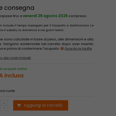
 e consegna
venerdì 28 agosto 2026
sospese fino a
compreso.
 include il tempo impiegato per il trasporto a destinazione. Le
il sabato, la domenica e nei giorni festivi.
one sono calcolate in base al peso, alle dimensioni e alla
e. Vengono evidenziate nel carrello dopo aver inserito
gna e prima di confermare l'acquisto.
Guarda le tariffe
o dei nostri imballi
er acquisti online
A inclusa
nza ruote
Aggiungi al carrello