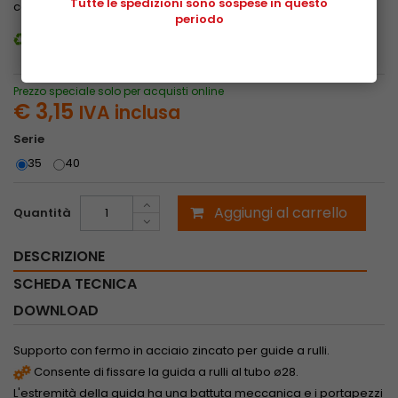
Tutte le spedizioni sono sospese in questo
confermare l'acquisto.
Guarda le tariffe
periodo
Guida al riciclaggio dei nostri imballi
Prezzo speciale solo per acquisti online
€ 3,15
IVA inclusa
Serie
35
40
Aggiungi al carrello
Quantità
DESCRIZIONE
SCHEDA TECNICA
DOWNLOAD
Supporto con fermo in acciaio zincato per guide a rulli.
Consente di fissare la guida a rulli al tubo ø28.
L'estremità della guida ha una battuta meccanica e i portapezzi