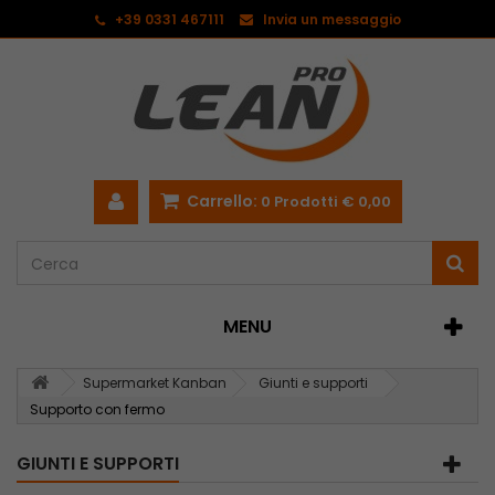
<
+39 0331 467111
Invia un messaggio
Carrello:
0
Prodotti
€ 0,00
MENU
Supermarket Kanban
Giunti e supporti
Supporto con fermo
GIUNTI E SUPPORTI