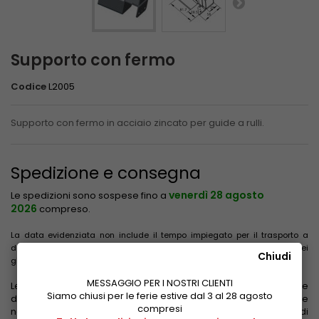
Supporto con fermo
Codice
L2005
Supporto con fermo in acciaio zincato per guide a rulli.
Spedizione e consegna
venerdì 28 agosto
Le spedizioni sono sospese fino a
2026
compreso.
La data evidenziata non include il tempo impiegato per il trasporto a
destinazione. Le consegne non avvengono il sabato, la domenica e nei
Chiudi
giorni festivi.
MESSAGGIO PER I NOSTRI CLIENTI
Le tariffe di spedizione sono calcolate in base al peso, alle
Siamo chiusi per le ferie estive dal 3 al 28 agosto
dimensioni e alla zona di destinazione. Vengono evidenziate
compresi
nel carrello dopo aver inserito l'indirizzo di consegna e prima di