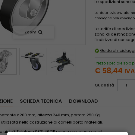
Le spedizioni sono 
La data evidenziata non
consegne non avvengono 
Le tariffe di spedizi
Zoom
zona di destinazion
l'indirizzo di conse
Guida al riciclaggi
Prezzo speciale solo p
€ 58,44
IVA
Quantità
ZIONE
SCHEDA TECNICA
DOWNLOAD
roettante ø200 mm, altezza 240 mm, portata 250 Kg.
utilizzata nella costruzione di carrelli porta materiali.
ve aiuto? Telefona 0331 467111 oppure
scrivi una email