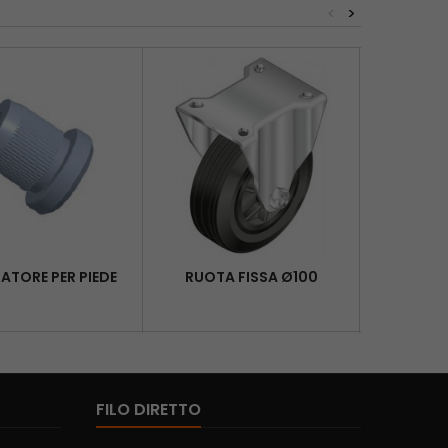
<
>
ATORE PER PIEDE
RUOTA FISSA Ø100
RUOTA
FILO DIRETTO