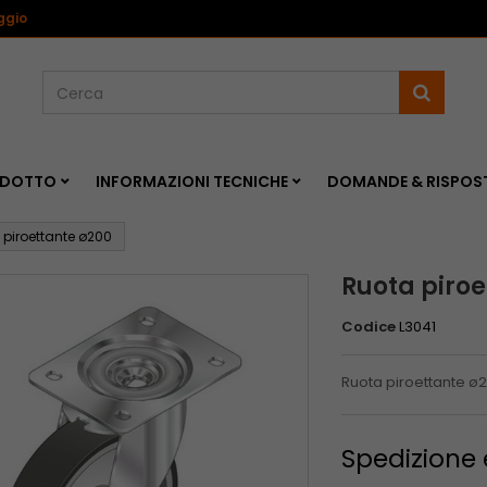
<
ggio
RODOTTO
INFORMAZIONI TECNICHE
DOMANDE & RISPOS
 piroettante ø200
Ruota piroe
Codice
L3041
Ruota piroettante ø
Spedizione