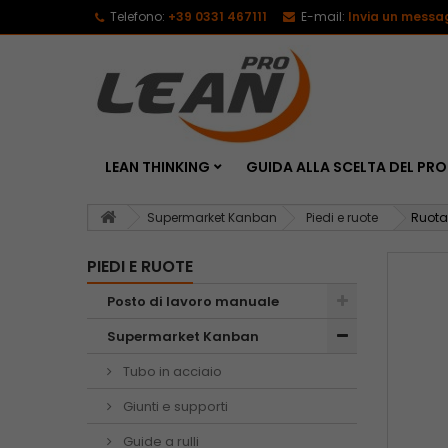
Telefono:
+39 0331 467111
E-mail:
Invia un messa
LEAN THINKING
GUIDA ALLA SCELTA DEL P
Supermarket Kanban
Piedi e ruote
Ruota
PIEDI E RUOTE
Posto di lavoro manuale
Supermarket Kanban
Tubo in acciaio
Giunti e supporti
Guide a rulli