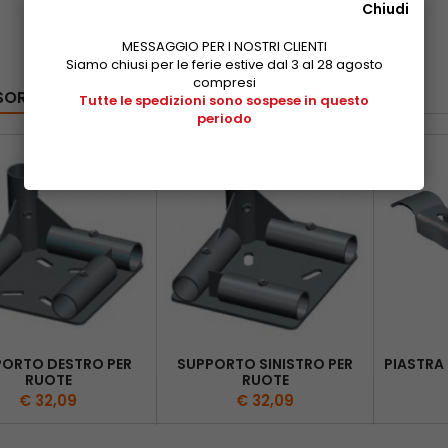
Chiudi
MESSAGGIO PER I NOSTRI CLIENTI
Siamo chiusi per le ferie estive dal 3 al 28 agosto
compresi
SORI
Tutte le spedizioni sono sospese in questo
periodo
ORTO DESTRO PER
SUPPORTO SINISTRO PER
PIASTRA 
RUOTE
RUOTE
€ 32,09
€ 32,09