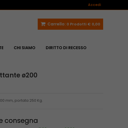
Accedi
Carrello:
0
Prodotti
€ 0,00
TE
CHI SIAMO
DIRITTO DI RECESSO
ttante ø200
200 mm, portata 250 Kg.
 e consegna