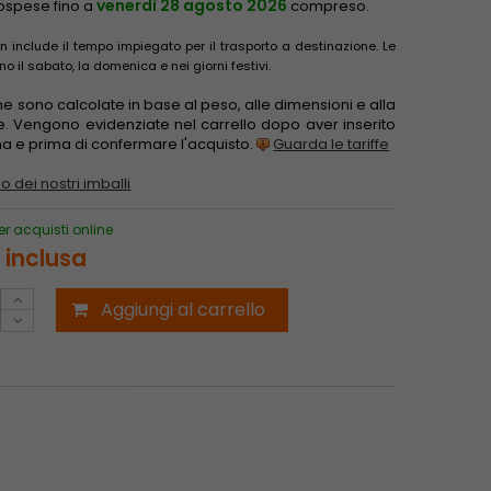
venerdì 28 agosto 2026
sospese fino a
compreso.
 include il tempo impiegato per il trasporto a destinazione. Le
il sabato, la domenica e nei giorni festivi.
one sono calcolate in base al peso, alle dimensioni e alla
e. Vengono evidenziate nel carrello dopo aver inserito
gna e prima di confermare l'acquisto.
Guarda le tariffe
o dei nostri imballi
er acquisti online
 inclusa
Aggiungi al carrello