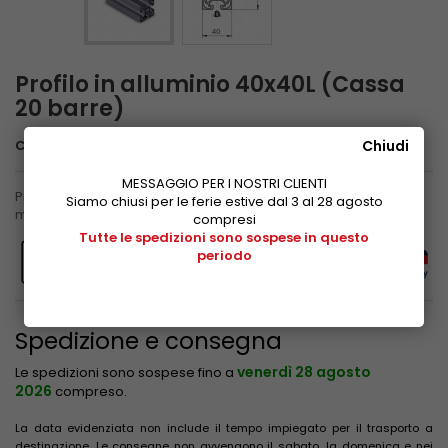
Profilo in alluminio 40x40L (Cassa
20 barre)
Chiudi
Codice
3 842 529 339
MESSAGGIO PER I NOSTRI CLIENTI
Profilo in alluminio anodizzato Bosch Rexroth, scanalatura 10
Siamo chiusi per le ferie estive dal 3 al 28 agosto
mm, sezione 40x40 mm. Totale 112 metri.
compresi
Tutte le spedizioni sono sospese in questo
periodo
Spedizione e consegna
venerdì 28 agosto
Le spedizioni sono sospese fino a
2026
compreso.
La data evidenziata non include il tempo impiegato per il trasporto a
destinazione. Le consegne non avvengono il sabato, la domenica e nei