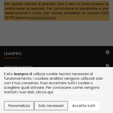
Per questo articolo è previsto solo il ritiro a mano presso la
nostra sede di Legnano. Per concordare la spedizione e per
determinarne il costo, per favore contattaci al numero 0331
467111 oppure
scrivici una email
.
LEANPRO
INFORMAZIONI
Il sito
leanpro.it
utilizza cookie tecnici necessari al
funzionamento. I cookies analitici vengono utilizzati solo
IL MIO ACCOUNT
con il tuo consenso. Puoi accettare tutti i cookie o
scegliere quali attivare. Per conoscere come vengono
trattati i tuoi dati, clicca qui:
Riservatezza e sicurezza
FILO DIRETTO
informatica
©2026 TEMA S.r.l. Legnano Italia | via Juker 28 | P. IVA IT13112200152 |
SDI A4707H7 | Siamo presenti su MEPA
Personalizza
Solo necessari
Accetta tutti
Sviluppato da Newbridge IT, Garavaglia Software e Tema S.r.l.