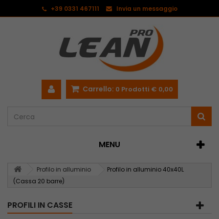
<
+39 0331 467111
Invia un messaggio
Carrello:
0
Prodotti
€ 0,00
MENU
Profilo in alluminio
Profilo in alluminio 40x40L
(Cassa 20 barre)
PROFILI IN CASSE