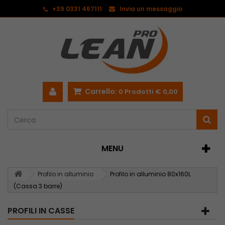
<
+39 0331 467111
Invia un messaggio
Carrello:
0
Prodotti
€ 0,00
MENU
Profilo in alluminio
Profilo in alluminio 80x160L
(Cassa 3 barre)
PROFILI IN CASSE