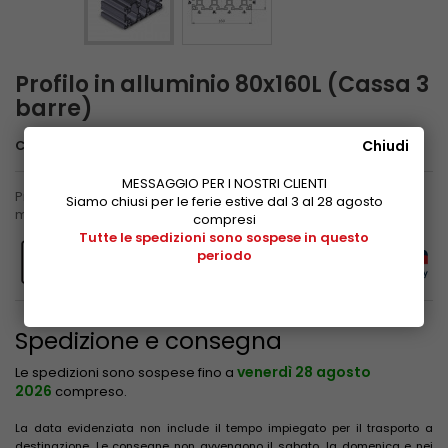
Profilo in alluminio 80x160L (Cassa 3
barre)
Chiudi
Codice
3 842 529 349
MESSAGGIO PER I NOSTRI CLIENTI
Profilo in alluminio anodizzato Bosch Rexroth, scanalatura 10
Siamo chiusi per le ferie estive dal 3 al 28 agosto
mm, sezione 80x160 mm. Totale 16 metri.
compresi
Tutte le spedizioni sono sospese in questo
periodo
Spedizione e consegna
venerdì 28 agosto
Le spedizioni sono sospese fino a
2026
compreso.
La data evidenziata non include il tempo impiegato per il trasporto a
destinazione. Le consegne non avvengono il sabato, la domenica e nei