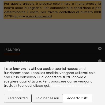
Per questo articolo è previsto solo il ritiro a mano presso la
nostra sede di Legnano. Per concordare la spedizione e per
determinarne il costo, per favore contattaci al numero 0331
467111 oppure
scrivici una email
.
LEANPRO
INFORMAZIONI
Il sito
leanpro.it
utilizza cookie tecnici necessari al
funzionamento. I cookies analitici vengono utilizzati solo
IL MIO ACCOUNT
con il tuo consenso. Puoi accettare tutti i cookie o
scegliere quali attivare. Per conoscere come vengono
trattati i tuoi dati, clicca qui:
Riservatezza e sicurezza
FILO DIRETTO
informatica
©2026 TEMA S.r.l. Legnano Italia | via Juker 28 | P. IVA IT13112200152 |
SDI A4707H7 | Siamo presenti su MEPA
Personalizza
Solo necessari
Accetta tutti
Sviluppato da Newbridge IT, Garavaglia Software e Tema S.r.l.