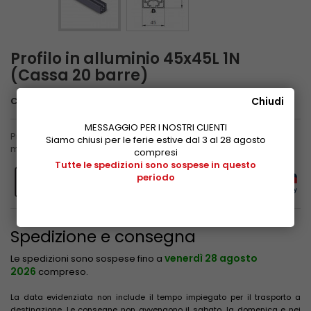
Profilo in alluminio 45x45L 1N
(Cassa 20 barre)
Chiudi
Codice
3 842 506 956
MESSAGGIO PER I NOSTRI CLIENTI
Profilo in alluminio anodizzato Bosch Rexroth, scanalatura 10
Siamo chiusi per le ferie estive dal 3 al 28 agosto
mm, sezione 45x45 mm. Totale 112 metri.
compresi
Tutte le spedizioni sono sospese in questo
periodo
Spedizione e consegna
venerdì 28 agosto
Le spedizioni sono sospese fino a
2026
compreso.
La data evidenziata non include il tempo impiegato per il trasporto a
destinazione. Le consegne non avvengono il sabato, la domenica e nei