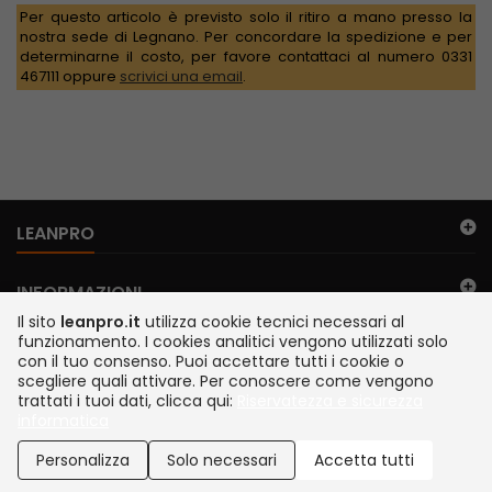
Per questo articolo è previsto solo il ritiro a mano presso la
nostra sede di Legnano. Per concordare la spedizione e per
determinarne il costo, per favore contattaci al numero 0331
467111 oppure
scrivici una email
.
LEANPRO
INFORMAZIONI
Il sito
leanpro.it
utilizza cookie tecnici necessari al
funzionamento. I cookies analitici vengono utilizzati solo
IL MIO ACCOUNT
con il tuo consenso. Puoi accettare tutti i cookie o
scegliere quali attivare. Per conoscere come vengono
trattati i tuoi dati, clicca qui:
Riservatezza e sicurezza
FILO DIRETTO
informatica
©2026 TEMA S.r.l. Legnano Italia | via Juker 28 | P. IVA IT13112200152 |
SDI A4707H7 | Siamo presenti su MEPA
Personalizza
Solo necessari
Accetta tutti
Sviluppato da Newbridge IT, Garavaglia Software e Tema S.r.l.