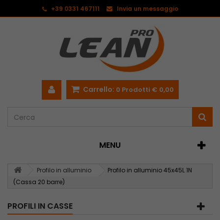
<
+39 0331 467111
Invia un messaggio
Carrello:
0
Prodotti
€ 0,00
MENU
Profilo in alluminio
Profilo in alluminio 45x45L 1N
(Cassa 20 barre)
PROFILI IN CASSE