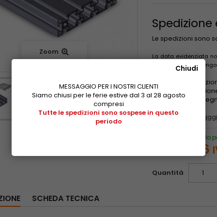
Spedizione
Le spedizioni sono 
Zoom
La data evidenziata non
consegne non avvengono 
Chiudi
Le tariffe di spedizi
MESSAGGIO PER I NOSTRI CLIENTI
zona di destinazion
Siamo chiusi per le ferie estive dal 3 al 28 agosto
l'indirizzo di conse
compresi
Tutte le spedizioni sono sospese in questo
Guida al riciclaggi
periodo
Prezzo speciale solo p
€ 7.125,96
Quantità
ZIONE
SCHEDA TECNICA