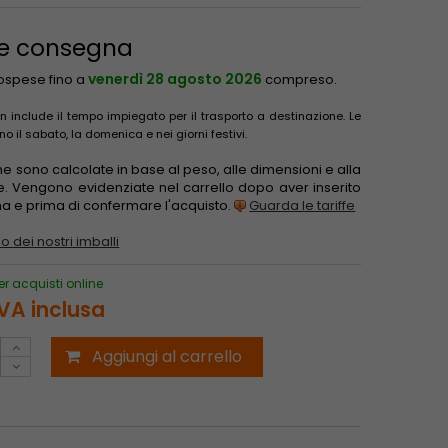
 e consegna
venerdì 28 agosto 2026
sospese fino a
compreso.
 include il tempo impiegato per il trasporto a destinazione. Le
il sabato, la domenica e nei giorni festivi.
one sono calcolate in base al peso, alle dimensioni e alla
e. Vengono evidenziate nel carrello dopo aver inserito
gna e prima di confermare l'acquisto.
Guarda le tariffe
o dei nostri imballi
er acquisti online
IVA inclusa
Aggiungi al carrello