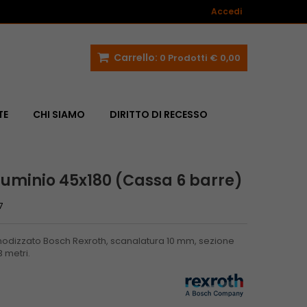
Accedi
Carrello:
0
Prodotti
€ 0,00
TE
CHI SIAMO
DIRITTO DI RECESSO
alluminio 45x180 (Cassa 6 barre)
7
 anodizzato Bosch Rexroth, scanalatura 10 mm, sezione
 metri.