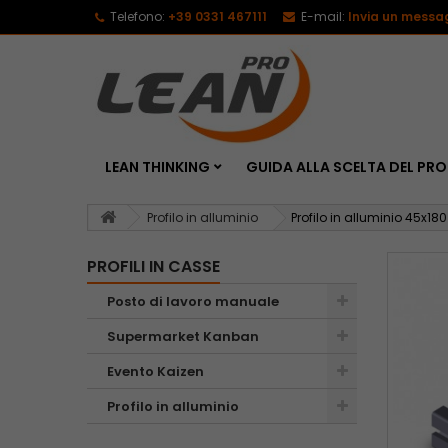
Telefono:
+39 0331 467111
E-mail:
Invia un messa
LEAN THINKING
GUIDA ALLA SCELTA DEL P
Profilo in alluminio
Profilo in alluminio 45x18
PROFILI IN CASSE
Posto di lavoro manuale
Supermarket Kanban
Evento Kaizen
Profilo in alluminio