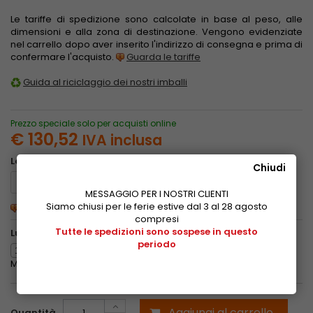
Le tariffe di spedizione sono calcolate in base al peso, alle
dimensioni e alla zona di destinazione. Vengono evidenziate
nel carrello dopo aver inserito l'indirizzo di consegna e prima di
confermare l'acquisto.
Guarda le tariffe
Guida al riciclaggio dei nostri imballi
Prezzo speciale solo per acquisti online
€ 130,52
IVA inclusa
Lato sinistro
Lato destro
Chiudi
MESSAGGIO PER I NOSTRI CLIENTI
Siamo chiusi per le ferie estive dal 3 al 28 agosto
La precisione sul taglio è di +/- 0,1 mm
compresi
Tutte le spedizioni sono sospese in questo
Lunghezza
periodo
mm
Minimo: 50 -
Massimo: 2000
Aggiungi al carrello
Quantità