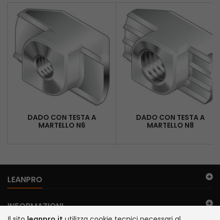
DADO CON TESTA A
DADO CON TESTA A
MARTELLO N6
MARTELLO N8
LEANPRO
INFORMAZIONI
Il sito
leanpro.it
utilizza cookie tecnici necessari al