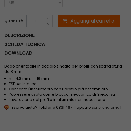
Aggiungi al carrello
Quantità
DESCRIZIONE
SCHEDA TECNICA
DOWNLOAD
Dado orientabile in acciaio zincato per profili con scanalatura
da 8 mm.
h = 4,8 mm, l = 16 mm
ESD Antistatico
Consente l'inserimento con il profilo già assemblato
Può essere usato come blocco meccanico di finecorsa
Lavorazione del profilo in alluminio non necessaria
Ti serve aiuto? Telefona 0331 467111 oppure
scrivi una email