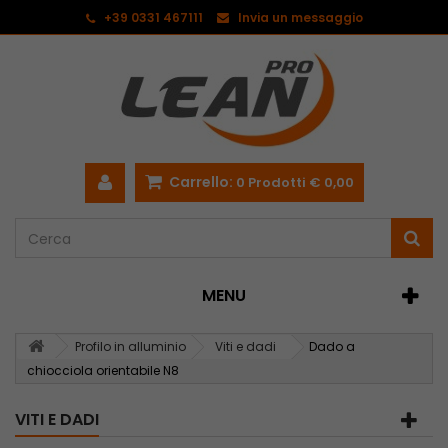
<
+39 0331 467111
Invia un messaggio
Carrello:
0
Prodotti
€ 0,00
MENU
Profilo in alluminio
Viti e dadi
Dado a
chiocciola orientabile N8
VITI E DADI