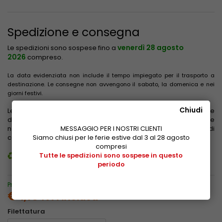
Spedizione e consegna
venerdì 28 agosto
Le spedizioni sono sospese fino a
2026
compreso.
La data evidenziata non include il tempo impiegato per il trasporto a
destinazione. Le consegne non avvengono il sabato, la domenica e nei
giorni festivi.
Chiudi
Le tariffe di spedizione sono calcolate in base al peso, alle
dimensioni e alla zona di destinazione. Vengono evidenziate
nel carrello dopo aver inserito l'indirizzo di consegna e prima di
MESSAGGIO PER I NOSTRI CLIENTI
confermare l'acquisto.
Siamo chiusi per le ferie estive dal 3 al 28 agosto
Guarda le tariffe
compresi
Guida al riciclaggio dei nostri imballi
Tutte le spedizioni sono sospese in questo
periodo
Prezzo speciale solo per acquisti online
€ 1,16
IVA inclusa
Filettatura