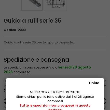
Guida a rulli serie 35
Codice
L2000
Guida a rulli serie 35 per trasporto manuale.
Spedizione e consegna
venerdì 28 agosto
Le spedizioni sono sospese fino a
2026
compreso.
La data evidenziata non include il tempo impiegato per il trasporto a
Chiudi
destinazione. Le consegne non avvengono il sabato, la domenica e nei
giorni festivi.
MESSAGGIO PER I NOSTRI CLIENTI
Siamo chiusi per le ferie estive dal 3 al 28 agosto
Le tariffe di spedizione sono calcolate in base al peso, alle
compresi
dimensioni e alla zona di destinazione. Vengono evidenziate
Tutte le spedizioni sono sospese in questo
nel carrello dopo aver inserito l'indirizzo di consegna e prima di
periodo