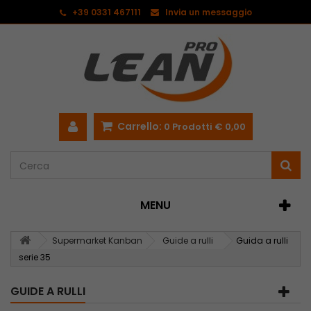
<
+39 0331 467111
Invia un messaggio
Carrello:
0
Prodotti
€ 0,00
MENU
Supermarket Kanban
Guide a rulli
Guida a rulli
serie 35
GUIDE A RULLI