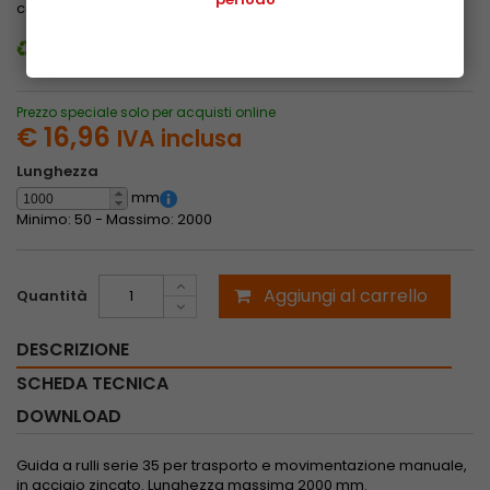
confermare l'acquisto.
Guarda le tariffe
Guida al riciclaggio dei nostri imballi
Prezzo speciale solo per acquisti online
€ 16,96
IVA inclusa
Lunghezza
mm
Minimo: 50 -
Massimo: 2000
Aggiungi al carrello
Quantità
DESCRIZIONE
SCHEDA TECNICA
DOWNLOAD
Guida a rulli serie 35 per trasporto e movimentazione manuale,
in acciaio zincato. Lunghezza massima 2000 mm.