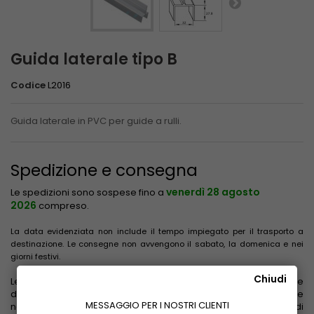
Guida laterale tipo B
Codice
L2016
Guida laterale in PVC per guide a rulli.
Spedizione e consegna
venerdì 28 agosto
Le spedizioni sono sospese fino a
2026
compreso.
La data evidenziata non include il tempo impiegato per il trasporto a
destinazione. Le consegne non avvengono il sabato, la domenica e nei
giorni festivi.
Chiudi
Le tariffe di spedizione sono calcolate in base al peso, alle
dimensioni e alla zona di destinazione. Vengono evidenziate
MESSAGGIO PER I NOSTRI CLIENTI
nel carrello dopo aver inserito l'indirizzo di consegna e prima di