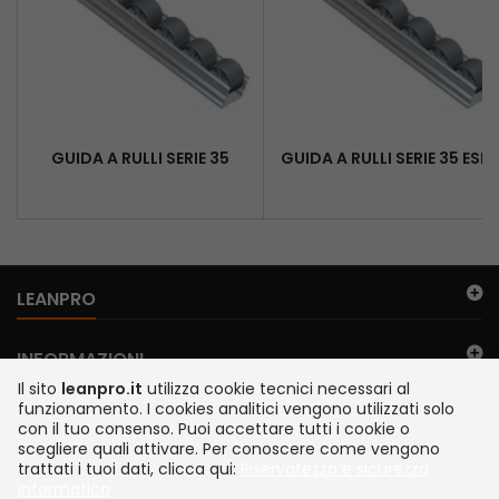
GUIDA A RULLI SERIE 35
GUIDA A RULLI SERIE 35 ESD
LEANPRO
INFORMAZIONI
Il sito
leanpro.it
utilizza cookie tecnici necessari al
funzionamento. I cookies analitici vengono utilizzati solo
IL MIO ACCOUNT
con il tuo consenso. Puoi accettare tutti i cookie o
scegliere quali attivare. Per conoscere come vengono
trattati i tuoi dati, clicca qui:
Riservatezza e sicurezza
FILO DIRETTO
informatica