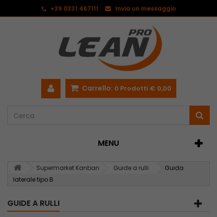
<
+39 0331 467111
Invia un messaggio
Carrello:
0
Prodotti
€ 0,00
MENU
Supermarket Kanban
Guide a rulli
Guida
laterale tipo B
GUIDE A RULLI