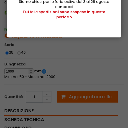
Siamo chiusi per le ferie estive dal 3 al 28 agosto
confermare l'acquisto.
Guarda le tariffe
compresi
Tutte le spedizioni sono sospese in questo
Guida al riciclaggio dei nostri imballi
periodo
Prezzo speciale solo per acquisti online
€ 12,08
IVA inclusa
Serie
35
40
Lunghezza
mm
Minimo: 50 -
Massimo: 2000
Aggiungi al carrello
Quantità
DESCRIZIONE
SCHEDA TECNICA