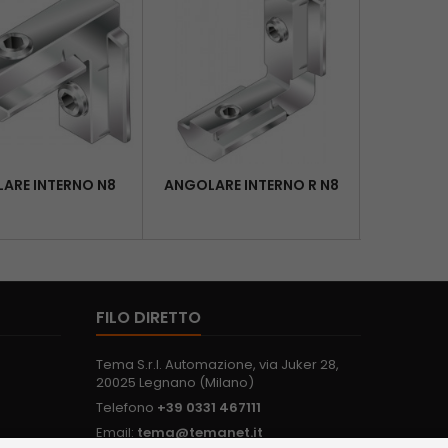
ARE INTERNO N8
ANGOLARE INTERNO R N8
SQUADRE
3
FILO DIRETTO
Tema S.r.l. Automazione, via Juker 28,
20025 Legnano (Milano)
Telefono
+39 0331 467111
Email:
tema@temanet.it