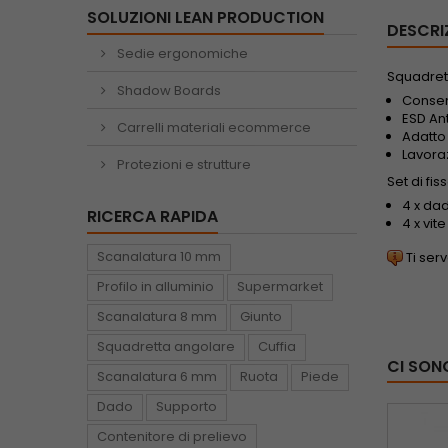
SOLUZIONI LEAN PRODUCTION
DESCRI
Sedie ergonomiche
Squadret
Shadow Boards
Consen
ESD Ant
Carrelli materiali ecommerce
Adatto 
Lavoraz
Protezioni e strutture
Set di fis
4 x da
RICERCA RAPIDA
4 x vit
Scanalatura 10 mm
Ti ser
Profilo in alluminio
Supermarket
Scanalatura 8 mm
Giunto
Squadretta angolare
Cuffia
CI SON
Scanalatura 6 mm
Ruota
Piede
Dado
Supporto
Contenitore di prelievo