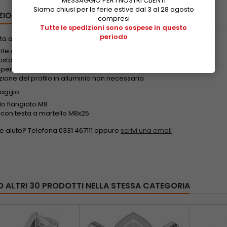
MESSAGGIO PER I NOSTRI CLIENTI
Siamo chiusi per le ferie estive dal 3 al 28 agosto
ZIONE
SCHEDA TECNICA
DOWNLOAD
compresi
Tutte le spedizioni sono sospese in questo
periodo
ta angolare 50x100 mm per profili con scanalatura da 10 mm.
te di unire due profili perpendicolarmente
istatico
per telai, porte, protezioni e pareti divisorie
ione del profilo in alluminio non necessaria
saggio:
do flangiato M8
e con testa a martello M8x25
ve aiuto? Telefona 0331 467111 oppure
scrivi una email
O ALTRI 30 PRODOTTI NELLA STESSA CATEGORIA