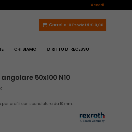
Accedi
Carrello:
0
Prodotti
€ 0,00
TE
CHI SIAMO
DIRITTO DI RECESSO
 angolare 50x100 N10
60
per profili con scanalatura da 10 mm.