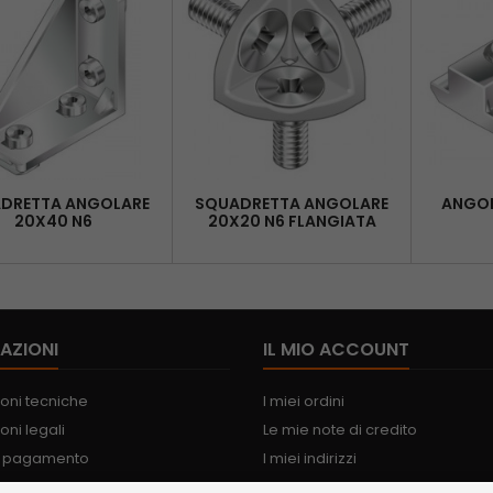
DRETTA ANGOLARE
SQUADRETTA ANGOLARE
ANGOL
20X40 N6
20X20 N6 FLANGIATA
AZIONI
IL MIO ACCOUNT
oni tecniche
I miei ordini
oni legali
Le mie note di credito
i pagamento
I miei indirizzi
ne e consegna
Le mie informazioni personali