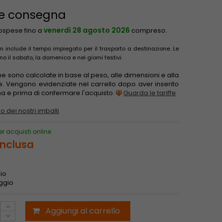
 e consegna
venerdì 28 agosto 2026
sospese fino a
compreso.
 include il tempo impiegato per il trasporto a destinazione. Le
il sabato, la domenica e nei giorni festivi.
one sono calcolate in base al peso, alle dimensioni e alla
e. Vengono evidenziate nel carrello dopo aver inserito
gna e prima di confermare l'acquisto.
Guarda le tariffe
o dei nostri imballi
er acquisti online
inclusa
gio
aggio
Aggiungi al carrello