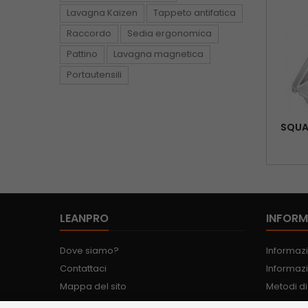
Lavagna Kaizen
Tappeto antifatica
Raccordo
Sedia ergonomica
Pattino
Lavagna magnetica
Portautensili
SQUA
LEANPRO
INFORM
Dove siamo?
Informazi
Contattaci
Informazi
Mappa del sito
Metodi d
Spedizio