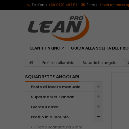
Telefono:
+39 0331 467111
E-mail:
Invia un messa
LEAN THINKING
GUIDA ALLA SCELTA DEL P
Profilo in alluminio
Squadrette angolari
SQUADRETTE ANGOLARI
Posto di lavoro manuale
Supermarket Kanban
Evento Kaizen
Profilo in alluminio
Profilo scanalatura 6 mm