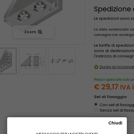
Spedizione
Le spedizioni sono 
La data evidenziata non
Zoom
consegne non avvengono 
Le tariffe di spedizi
zona di destinazion
l'indirizzo di conse
Guida al riciclaggi
Prezzo speciale solo p
€ 29,17
IVA 
Set di fissaggio
Con set di fissag
Senza set di fiss
Chiudi
Quantità