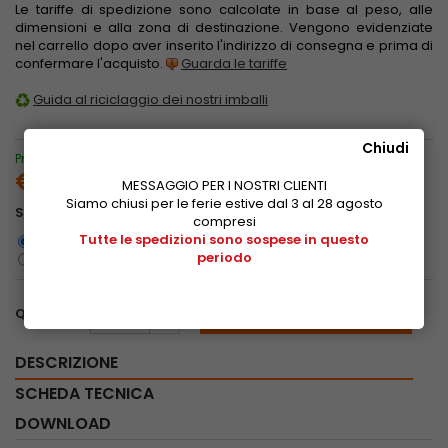
Le tariffe di spedizione sono calcolate in base al peso, alle
dimensioni e alla zona di destinazione. Vengono evidenziate
nel carrello dopo aver inserito l'indirizzo di consegna e prima di
confermare l'acquisto.
Guarda le tariffe
Guida al riciclaggio dei nostri imballi
Chiudi
Prezzo speciale solo per acquisti online
€ 6,43
IVA inclusa
MESSAGGIO PER I NOSTRI CLIENTI
Siamo chiusi per le ferie estive dal 3 al 28 agosto
Set di fissaggio
compresi
Con set di fissaggio
Tutte le spedizioni sono sospese in questo
Senza set di fissaggio
periodo
Aggiungi al carrello
Quantità
DESCRIZIONE
SCHEDA TECNICA
DOWNLOAD