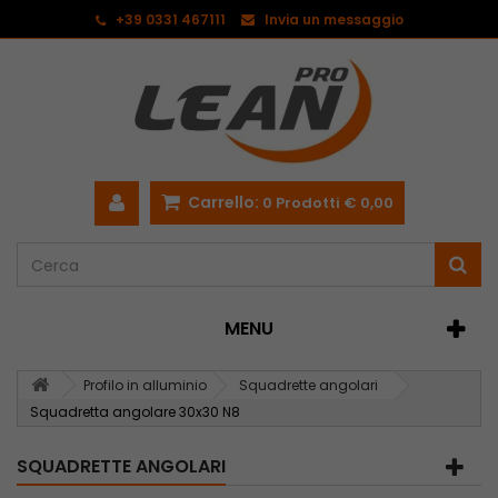
<
+39 0331 467111
Invia un messaggio
Carrello:
0
Prodotti
€ 0,00
MENU
Profilo in alluminio
Squadrette angolari
Squadretta angolare 30x30 N8
SQUADRETTE ANGOLARI