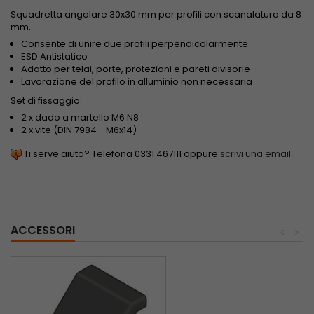
Squadretta angolare 30x30 mm per profili con scanalatura da 8
mm.
Consente di unire due profili perpendicolarmente
ESD Antistatico
Adatto per telai, porte, protezioni e pareti divisorie
Lavorazione del profilo in alluminio non necessaria
Set di fissaggio:
2 x dado a martello M6 N8
2 x vite (DIN 7984 - M6x14)
Ti serve aiuto? Telefona 0331 467111 oppure
scrivi una email
ACCESSORI
<
>