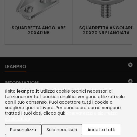
SQUADRETTA ANGOLARE
SQUADRETTA ANGOLARE
20X40 N6
20X20 N6 FLANGIATA
LEANPRO
INFORMAZIONI
Il sito
leanpro.it
utilizza cookie tecnici necessari al
funzionamento. I cookies analitici vengono utilizzati solo
IL MIO ACCOUNT
con il tuo consenso. Puoi accettare tutti i cookie o
scegliere quali attivare. Per conoscere come vengono
trattati i tuoi dati, clicca qui:
Riservatezza e sicurezza
FILO DIRETTO
informatica
©2026 TEMA S.r.l. Legnano Italia | via Juker 28 | P. IVA IT13112200152 |
SDI A4707H7 | Siamo presenti su MEPA
Personalizza
Solo necessari
Accetta tutti
Sviluppato da Newbridge IT, Garavaglia Software e Tema S.r.l.