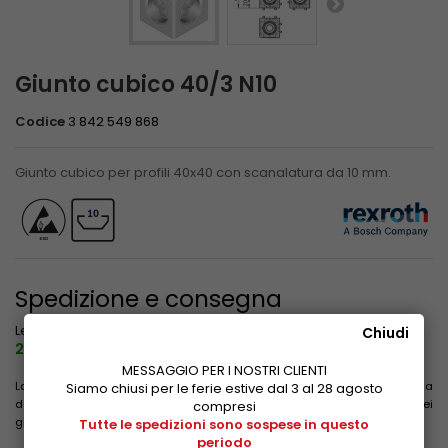
Giunto cubico 40/3 N10
Codice
3 842 549 868
Giunto cubico per profili 40x40 con scanalatura da 10 mm.
Spedizione e consegna
venerdì 28 agosto
Le spedizioni sono sospese fino a
Chiudi
2026
compreso.
MESSAGGIO PER I NOSTRI CLIENTI
La data evidenziata non include il tempo impiegato per il trasporto a
Siamo chiusi per le ferie estive dal 3 al 28 agosto
destinazione. Le consegne non avvengono il sabato, la domenica e nei
compresi
giorni festivi.
Tutte le spedizioni sono sospese in questo
periodo