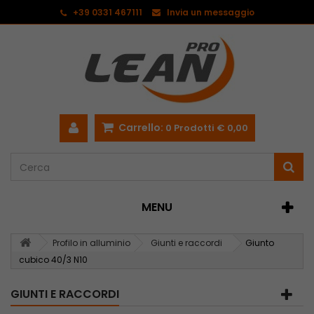
<
+39 0331 467111
Invia un messaggio
Carrello:
0
Prodotti
€ 0,00
MENU
Profilo in alluminio
Giunti e raccordi
Giunto
cubico 40/3 N10
GIUNTI E RACCORDI