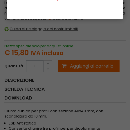
Le tariffe di spedizione sono calcolate in base al peso, alle
dimensioni e alla zona di destinazione. Vengono evidenziate
nel carrello dopo aver inserito l'indirizzo di consegna e prima di
confermare l'acquisto.
Guarda le tariffe
Guida al riciclaggio dei nostri imballi
Prezzo speciale solo per acquisti online
€ 15,80
IVA inclusa
Aggiungi al carrello
Quantità
DESCRIZIONE
SCHEDA TECNICA
DOWNLOAD
Giunto cubico per profili con sezione 40x40 mm, con
scanalatura da 10 mm.
ESD Antistatico
Consente di unire tre profili perpendicolarmente