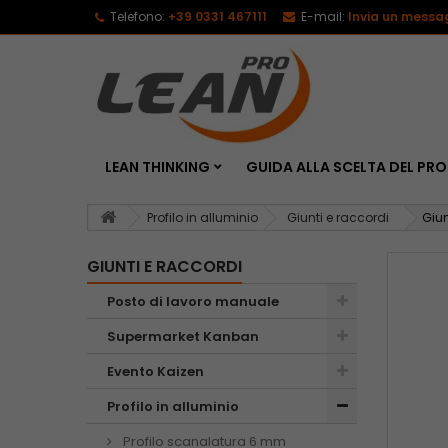
Telefono:
+39 0331 467111
E-mail:
Invia un messa
LEAN THINKING
GUIDA ALLA SCELTA DEL P
Profilo in alluminio
Giunti e raccordi
Giun
GIUNTI E RACCORDI
Posto di lavoro manuale
Supermarket Kanban
Evento Kaizen
Profilo in alluminio
Profilo scanalatura 6 mm