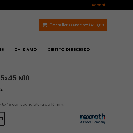
Accedi
Carrello:
0
Prodotti
€ 0,00
TE
CHI SIAMO
DIRITTO DI RECESSO
45x45 N10
02
li 45x45 con scanalatura da 10 mm.