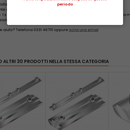
istatico
periodo
te di unire due profili perpendicolarmente
: 1 x vite S12x30 autoformante, 2 x vite (DIN 7984 - M6x20), 2 x dado a 
ione del profilo in alluminio non necessaria
ve aiuto? Telefona 0331 467111 oppure
scrivi una email
O ALTRI 30 PRODOTTI NELLA STESSA CATEGORIA