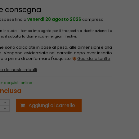
 e consegna
venerdì 28 agosto 2026
sospese fino a
compreso.
 include il tempo impiegato per il trasporto a destinazione. Le
il sabato, la domenica e nei giorni festivi.
one sono calcolate in base al peso, alle dimensioni e alla
e. Vengono evidenziate nel carrello dopo aver inserito
gna e prima di confermare l'acquisto.
Guarda le tariffe
o dei nostri imballi
er acquisti online
inclusa
Aggiungi al carrello