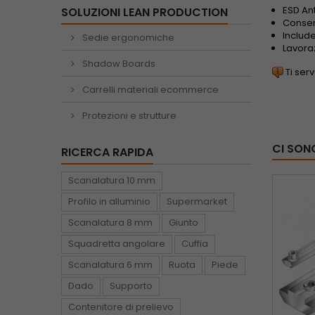
ESD Ant
SOLUZIONI LEAN PRODUCTION
Consen
Include
Sedie ergonomiche
Lavoraz
Shadow Boards
Ti ser
Carrelli materiali ecommerce
Protezioni e strutture
CI SON
RICERCA RAPIDA
Scanalatura 10 mm
Profilo in alluminio
Supermarket
Scanalatura 8 mm
Giunto
Squadretta angolare
Cuffia
Scanalatura 6 mm
Ruota
Piede
Dado
Supporto
Contenitore di prelievo