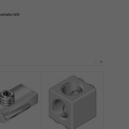
martello N10
<
>