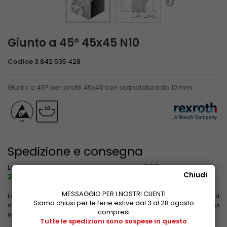
Giunto a 45° 45x45 N10
Codice
3 842 535 428
Giunto a 45° per profili 45x45 con scanalatura da 10 mm.
Spedizione e consegna
venerdì 28 agosto
Le spedizioni sono sospese fino a
Chiudi
2026
compreso.
MESSAGGIO PER I NOSTRI CLIENTI
La data evidenziata non include il tempo impiegato per il trasporto a
Siamo chiusi per le ferie estive dal 3 al 28 agosto
destinazione. Le consegne non avvengono il sabato, la domenica e nei
compresi
giorni festivi.
Tutte le spedizioni sono sospese in questo