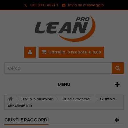
<
+39 0331 467111
Invia un messaggio
Carrello:
0
Prodotti
€ 0,00
MENU
Profilo in alluminio
Giunti e raccordi
Giunto a
45° 45x45 N10
GIUNTI E RACCORDI