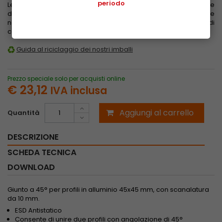
periodo
Le tariffe di spedizione sono calcolate in base al peso, alle
dimensioni e alla zona di destinazione. Vengono evidenziate
nel carrello dopo aver inserito l'indirizzo di consegna e prima di
confermare l'acquisto.
Guarda le tariffe
Guida al riciclaggio dei nostri imballi
Prezzo speciale solo per acquisti online
€ 23,12
IVA inclusa
Aggiungi al carrello
Quantità
DESCRIZIONE
SCHEDA TECNICA
DOWNLOAD
Giunto a 45° per profili in alluminio 45x45 mm, con scanalatura
da 10 mm.
ESD Antistatico
Consente di unire due profili con angolazione di 45°